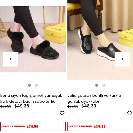
Item
Item
kena siyah taş işlemeli yumuşak
velia çapraz bantlı ve kürklü
kürk detaylı kadın sabo terlik
günlük ayakkabı
$49.38
$48.33
$52.53
$52.53
$39,50
$38,66
SEPETTE İNDİRİM
SEPETTE İNDİRİM