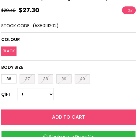
$27.30
$29.40
%
7
Discoun
STOCK CODE
(5380111202)
COLOUR
BLACK
BODY SIZE
36
37
38
39
40
ÇİFT
Whatsapp ile Sipariş Ver