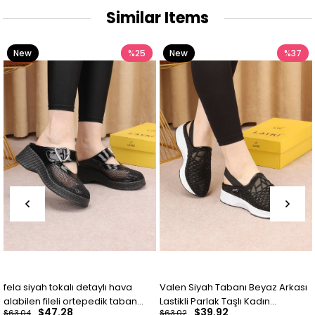
Similar Items
%25
New
%37
New
Item
Item
Valen Siyah Tabanı Beyaz Arkası
KEIRY Parlak Ru
 ortepedik taban
Lastikli Parlak Taşlı Kadın
Arkadan Bağlam
8
$39.92
$25.19
$63.02
$27.30