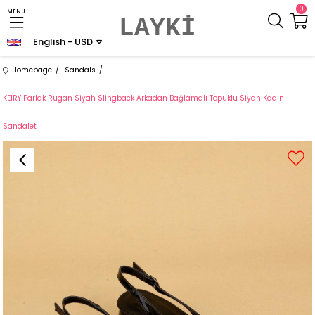
0
MENU
LAYKİ
English - USD
Homepage
Sandals
KEIRY Parlak Rugan Siyah Slingback Arkadan Bağlamalı Topuklu Siyah Kadın
Sandalet