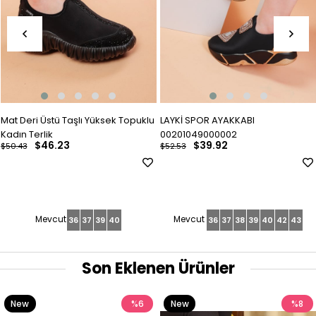
Mat Deri Üstü Taşlı Yüksek Topuklu
LAYKİ SPOR AYAKKABI
Kadın Terlik
00201049000002
$46.23
$39.92
$50.43
$52.53
36
37
39
40
36
37
38
39
40
42
43
Son Eklenen Ürünler
New
%6
New
%8