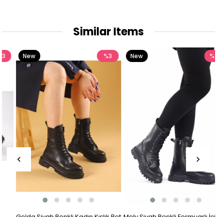
Similar Items
New
%3
New
%41
Item
Item
Golda Siyah Renkli Kadın Kışlık Bot
Moly Siyah Renkli Fermuarlı İçi