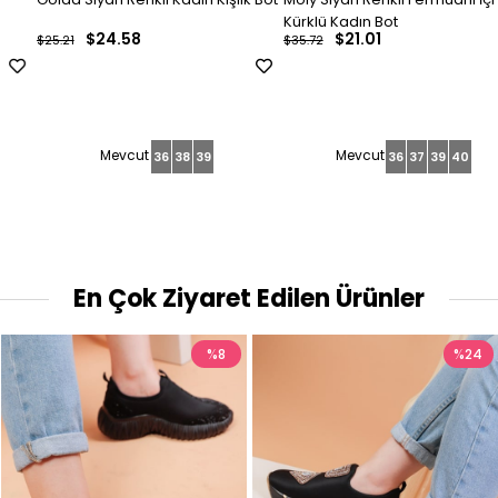
Kürklü Kadın Bot
$24.58
$21.01
$25.21
$35.72
36
38
39
36
37
39
40
En Çok Ziyaret Edilen Ürünler
%8
%24