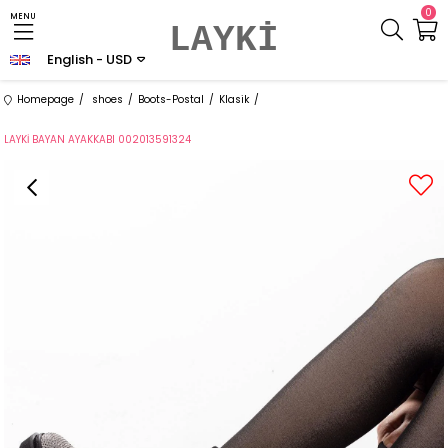
0
MENU
LAYKİ
English - USD
Homepage
shoes
Boots-Postal
Klasik
LAYKİ BAYAN AYAKKABI 002013591324