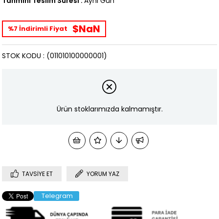
Tahmini Teslim Süresi
:
Aynı Gün
$NaN
%7 İndirimli Fiyat
STOK KODU
(011010100000001)
Ürün stoklarımızda kalmamıştır.
TAVSIYE ET
YORUM YAZ
Telegram