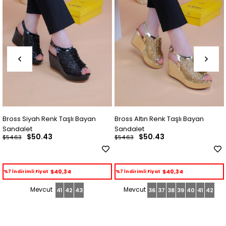
Bross Siyah Renk Taşlı Bayan
Bross Altın Renk Taşlı Bayan
Sandalet
Sandalet
$50.43
$50.43
$54.63
$54.63
$40,34
$40,34
%7 İndirimli Fiyat
%7 İndirimli Fiyat
41
42
43
36
37
38
39
40
41
42