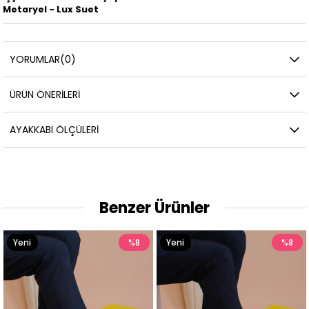
Metaryel - Lux Suet
YORUMLAR
(0)
ÜRÜN ÖNERILERI
AYAKKABI ÖLÇÜLERI
Benzer Ürünler
Yeni
%8
Yeni
%8
Ürün
Ürün