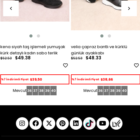
kena siyah taş işlemeli yumuşak
velia çapraz bantlı ve kürklü
kürk detaylı kadın sabo terlik
günlük ayakkabı
$49.38
$48.33
$52.53
$52.53
$39,50
$38,66
%7 İndirimli Fiyat
%7 İndirimli Fiyat
36
37
38
39
40
36
37
38
39
40