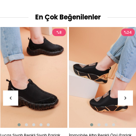
En Çok Beğenilenler
%8
%24
Lucas Siyah Renkli Siyah Parlak
İmmobile Altın Renkli Önü Parlak