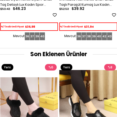
Taş Detaylı Lux Kadın Spor
Taşlı Paraşüt Kumaş Lux Kadın
$46.23
$39.92
$50.43
$52.53
Ayakkabı
Spor Ayakkabı
$36,98
$31,94
%7 İndirimli Fiyat
%7 İndirimli Fiyat
36
37
39
40
36
37
38
39
40
42
43
Son Eklenen Ürünler
Yeni
%6
Yeni
%8
Ürün
Ürün