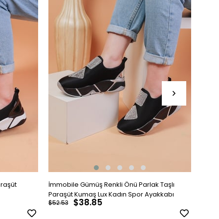
araşüt
İmmobile Gümüş Renkli Önü Parlak Taşlı
İmmob
Paraşüt Kumaş Lux Kadın Spor Ayakkabı
Paraş
$38.85
$52.53
$52.5