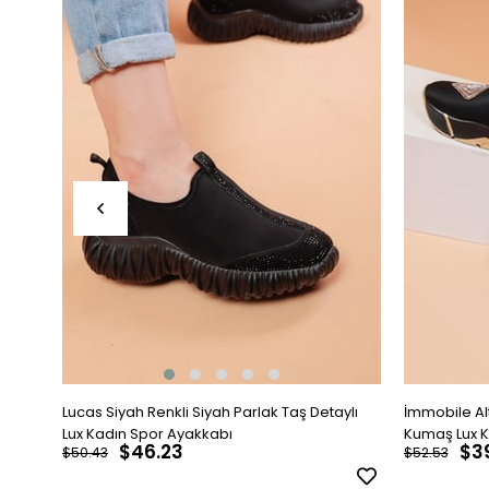
Lucas Siyah Renkli Siyah Parlak Taş Detaylı
İmmobile Alt
Lux Kadın Spor Ayakkabı
Kumaş Lux K
$46.23
$3
$50.43
$52.53