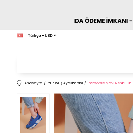
 - KAPIDA ÖDEME İMKANI - TÜM ÜRÜNLERDE N
Türkçe - USD
Anasayfa
Yürüyüş Ayakkabısı
İmmobile Mavi Renkli Önü