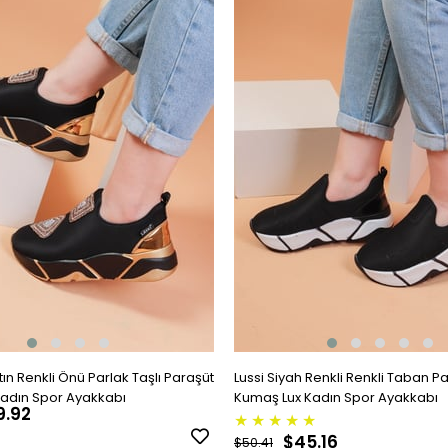
ın Renkli Önü Parlak Taşlı Paraşüt
Lussi Siyah Renkli Renkli Taban P
adın Spor Ayakkabı
Kumaş Lux Kadın Spor Ayakkabı
9.92
★
★
★
★
★
$45.16
$50.41