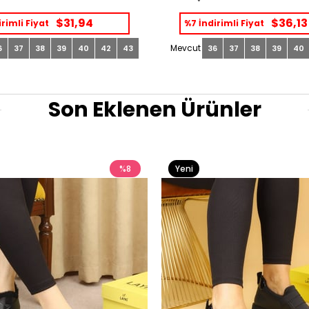
$31,94
$36,13
rimli Fiyat
%7 İndirimli Fiyat
6
37
38
39
40
42
43
36
37
38
39
40
Son Eklenen Ürünler
%8
Yeni
Ürün