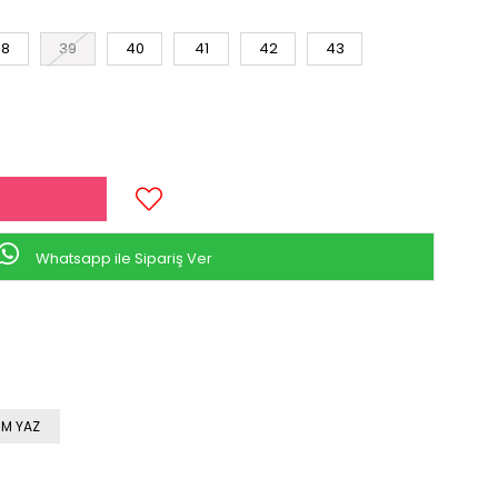
38
39
40
41
42
43
Whatsapp ile Sipariş Ver
M YAZ