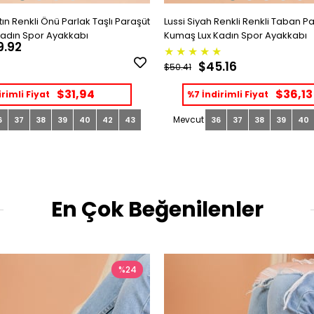
ın Renkli Önü Parlak Taşlı Paraşüt
Lussi Siyah Renkli Renkli Taban P
adın Spor Ayakkabı
Kumaş Lux Kadın Spor Ayakkabı
9.92
★
★
★
★
★
$45.16
$50.41
$31,94
$36,13
rimli Fiyat
%7 İndirimli Fiyat
6
37
38
39
40
42
43
36
37
38
39
40
En Çok Beğenilenler
%24