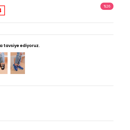
%
26
8
İndirim
a tavsiye ediyoruz.