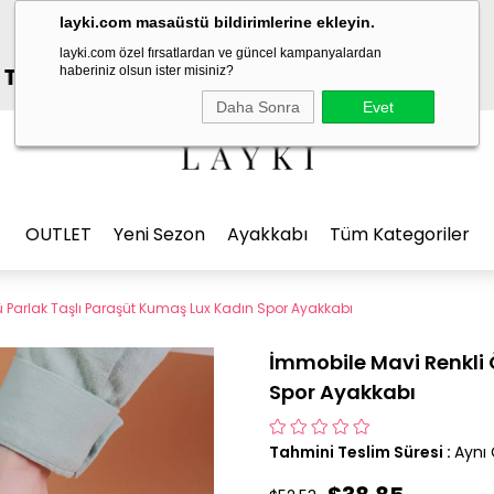
layki.com masaüstü bildirimlerine ekleyin.
layki.com özel fırsatlardan ve güncel kampanyalardan
ET %7 SEPETTE İNDİRİM
haberiniz olsun ister misiniz?
Daha Sonra
Evet
OUTLET
Yeni Sezon
Ayakkabı
Tüm Kategoriler
 Parlak Taşlı Paraşüt Kumaş Lux Kadın Spor Ayakkabı
İmmobile Mavi Renkli 
Spor Ayakkabı
Tahmini Teslim Süresi
:
Aynı