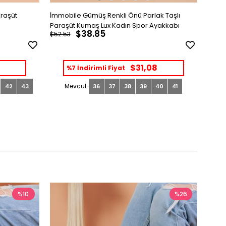
araşüt
İmmobile Gümüş Renkli Önü Parlak Taşlı
İmmob
Paraşüt Kumaş Lux Kadın Spor Ayakkabı
Paraş
$38.85
$52.53
$52.5
$31,08
%7 İndirimli Fiyat
42
43
36
37
38
39
40
41
%10
%26