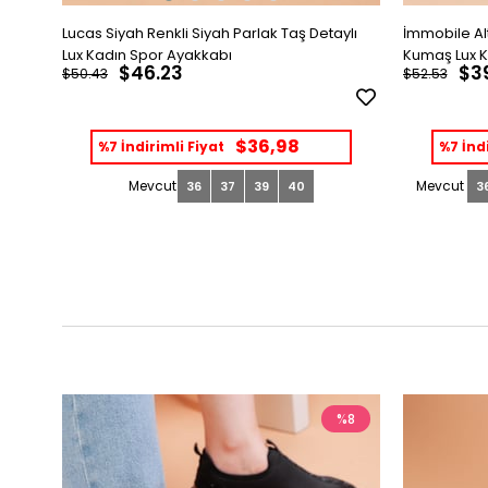
Lucas Siyah Renkli Siyah Parlak Taş Detaylı
İmmobile Alt
Lux Kadın Spor Ayakkabı
Kumaş Lux K
$46.23
$3
$50.43
$52.53
$36,98
%7 İndirimli Fiyat
%7 İndi
36
37
39
40
3
%8