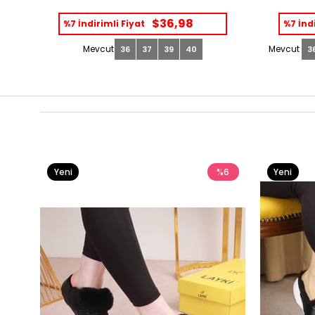
$36,98
%7 İndirimli Fiyat
%7 İndi
36
37
39
40
3
Yeni
%6
Yeni
Ürün
Ürün