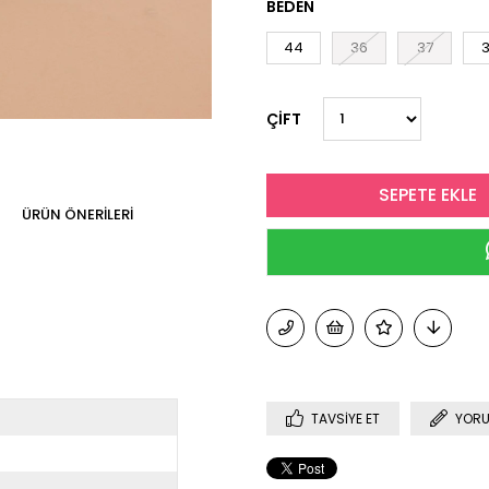
BEDEN
44
36
37
ÇİFT
ÜRÜN ÖNERILERI
TAVSIYE ET
YORU