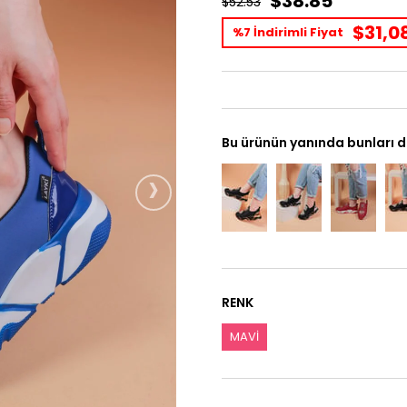
$38.85
$52.53
$31,0
%7 İndirimli Fiyat
Bu ürünün yanında bunları d
›
RENK
MAVİ