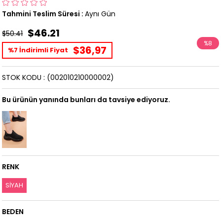
Tahmini Teslim Süresi
:
Aynı Gün
$46.21
$50.41
%
8
$36,97
%7 İndirimli Fiyat
İndirim
STOK KODU
(002010210000002)
Bu ürünün yanında bunları da tavsiye ediyoruz.
RENK
SİYAH
BEDEN