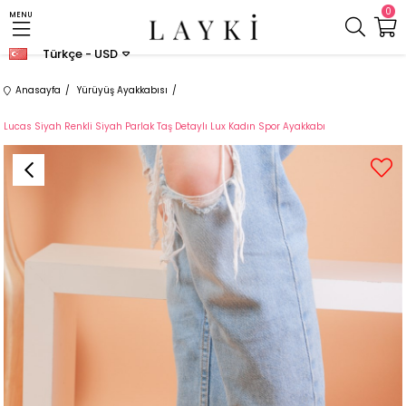
0
MENU
Türkçe - USD
Anasayfa
Yürüyüş Ayakkabısı
Lucas Siyah Renkli Siyah Parlak Taş Detaylı Lux Kadın Spor Ayakkabı