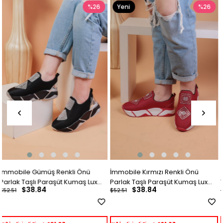
Yeni
%26
%26
Ürün
İmmobile Kırmızı Renkli Önü
İmmobile Platin Renkli Önü Parlak
Parlak Taşlı Paraşüt Kumaş Lux
Taşlı Paraşüt Kumaş Lux Kadın
$38.84
$38.84
$52.51
$52.51
Kadın Spor Ayakkabı
Spor Ayakkabı