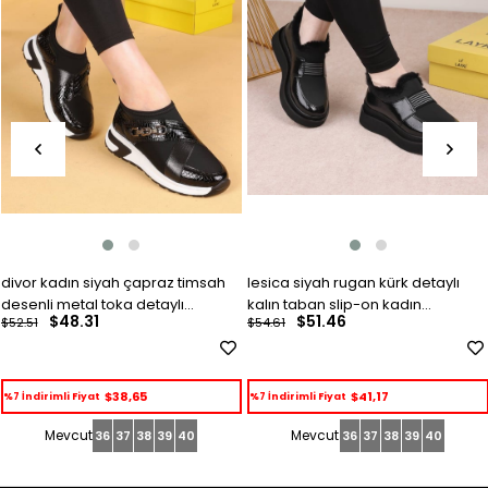
divor kadın siyah çapraz timsah
lesica siyah rugan kürk detaylı
desenli metal toka detaylı
kalın taban slip-on kadın
$48.31
$51.46
$52.51
$54.61
ayakkabı
ayakkabı
$38,65
$41,17
%7 İndirimli Fiyat
%7 İndirimli Fiyat
36
37
38
39
40
36
37
38
39
40