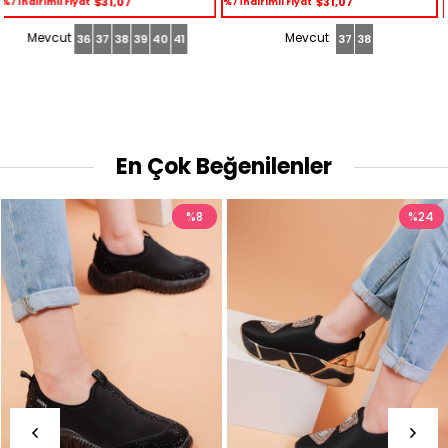
$31,07
$31,07
%7 İndirimli Fiyat
%7 İndirimli Fiyat
37
38
40
36
39
38
37
En Çok Beğenilenler
%8
%24