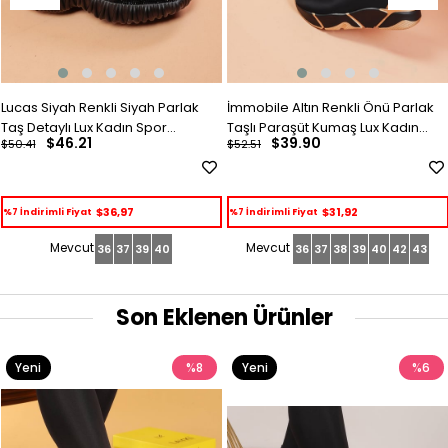
Lucas Siyah Renkli Siyah Parlak
İmmobile Altın Renkli Önü Parlak
Taş Detaylı Lux Kadın Spor
Taşlı Paraşüt Kumaş Lux Kadın
$46.21
$39.90
$50.41
$52.51
Ayakkabı
Spor Ayakkabı
$36,97
$31,92
%7 İndirimli Fiyat
%7 İndirimli Fiyat
36
37
39
40
36
37
38
39
40
42
43
Son Eklenen Ürünler
Yeni
%8
Yeni
%6
Ürün
Ürün