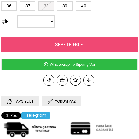
36
37
38
39
40
ÇİFT
Whatsapp ile Sipariş Ver
TAVSIYE ET
YORUM YAZ
Telegram