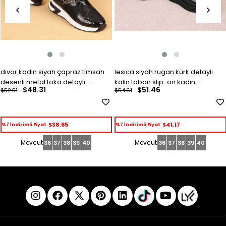
divor kadın siyah çapraz timsah
lesica siyah rugan kürk detaylı
desenli metal toka detaylı
kalın taban slip-on kadın
$48.31
$51.46
$52.51
$54.61
ayakkabı
ayakkabı
$38,65
$41,17
%7 İndirimli Fiyat
%7 İndirimli Fiyat
36
37
38
39
40
36
37
38
39
40