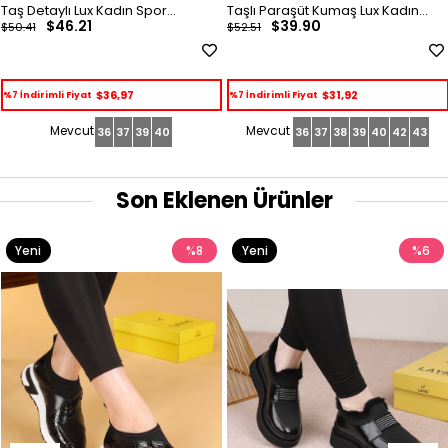
Taş Detaylı Lux Kadın Spor
Taşlı Paraşüt Kumaş Lux Kadın
$46.21
$39.90
$50.41
$52.51
Ayakkabı
Spor Ayakkabı
$36,97
$31,92
%7 İndirimli Fiyat
%7 İndirimli Fiyat
36
37
39
40
36
37
38
39
40
42
43
Son Eklenen Ürünler
Yeni
%8
Yeni
%6
Ürün
Ürün