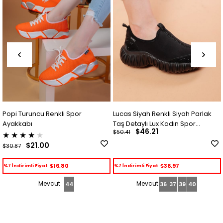
Lucas Siyah Renkli Siyah Parlak
Lussi Siyah Renkli Paraşü
Taş Detaylı Lux Kadın Spor
Kışlık İçi Tüylü Kadın Spor
$46.21
$50.41
Ayakkabı
Ayakkabı
★
★
★
★
★
$45.14
$50.39
$36,97
$36,11
%7 İndirimli Fiyat
%7 İndirimli Fiyat
36
37
39
40
36
37
38
39
40
41