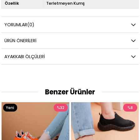
Özellik
Terletmeyen Kumş
YORUMLAR
(0)
ÜRÜN ÖNERILERI
AYAKKABI ÖLÇÜLERI
Benzer Ürünler
%32
%8
Yeni
Ürün