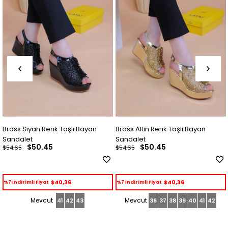
 Siyah Renk Taşlı Bayan
Bross Altın Renk Taşlı Bayan
Bross
alet
Sandalet
Sanda
$50.45
$50.45
5
$54.65
★
★
$54.65
$40,36
$40,36
irimli Fiyat
%7 İndirimli Fiyat
%7 İndi
41
42
43
36
37
38
39
40
41
42