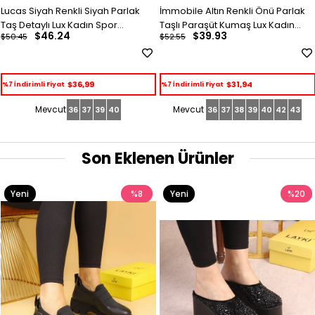
Lucas Siyah Renkli Siyah Parlak
İmmobile Altın Renkli Önü Parlak
Taş Detaylı Lux Kadın Spor
Taşlı Paraşüt Kumaş Lux Kadın
$46.24
$39.93
$50.45
$52.55
Ayakkabı
Spor Ayakkabı
$36,99
$31,94
%7 İndirimli Fiyat
%7 İndirimli Fiyat
36
37
39
40
36
37
38
39
40
42
43
Son Eklenen Ürünler
Yeni
%8
Yeni
%20
Ürün
Ürün