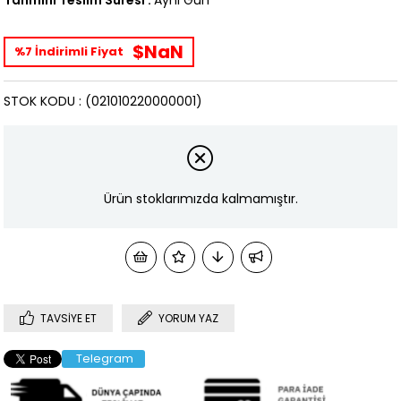
Tahmini Teslim Süresi
:
Aynı Gün
$NaN
%7 İndirimli Fiyat
STOK KODU
(021010220000001)
Ürün stoklarımızda kalmamıştır.
TAVSIYE ET
YORUM YAZ
Telegram