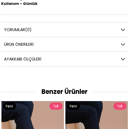
Kullanım - Günlük
YORUMLAR
(0)
ÜRÜN ÖNERILERI
AYAKKABI ÖLÇÜLERI
Benzer Ürünler
i
%8
Yeni
%8
Yen
n
Ürün
Ürü