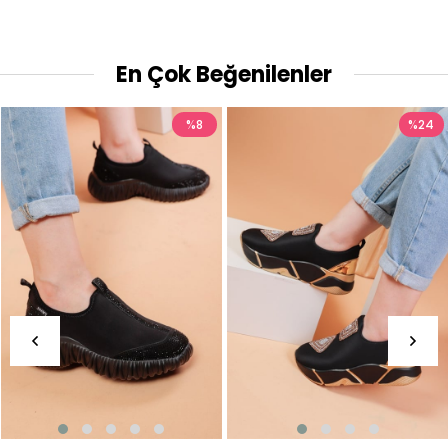
En Çok Beğenilenler
%8
%24