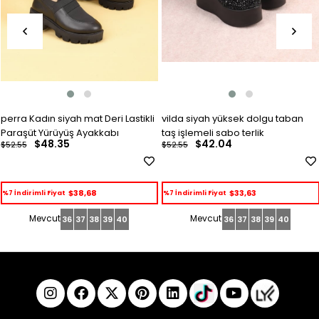
perra Kadın siyah mat Deri Lastikli
vilda siyah yüksek dolgu taban
Paraşüt Yürüyüş Ayakkabı
taş işlemeli sabo terlik
$48.35
$42.04
$52.55
$52.55
$38,68
$33,63
%7 İndirimli Fiyat
%7 İndirimli Fiyat
36
37
38
39
40
36
37
38
39
40