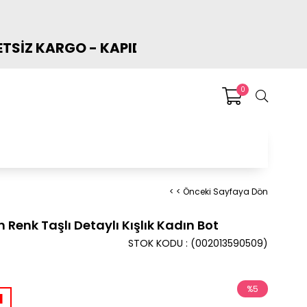
APIDA ÖDEME İMKANI - TÜM ÜRÜNLERDE NET %
0
< < Önceki Sayfaya Dön
n Renk Taşlı Detaylı Kışlık Kadın Bot
STOK KODU
(002013590509)
%
5
1
İndirim