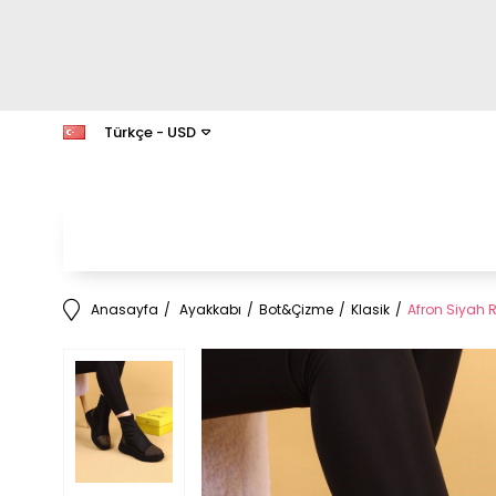
Türkçe - USD
Anasayfa
Ayakkabı
Bot&Çizme
Klasik
Afron Siyah Re