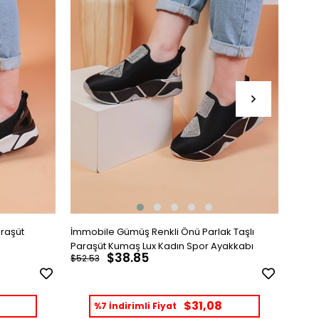
araşüt
İmmobile Gümüş Renkli Önü Parlak Taşlı
İmmob
Paraşüt Kumaş Lux Kadın Spor Ayakkabı
Paraş
$38.85
$52.53
$52.5
$31,08
%7 İndirimli Fiyat