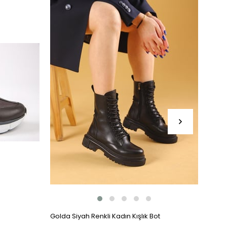
Ürün
Ür
Golda Siyah Renkli Kadın Kışlık Bot
Santa
Bot