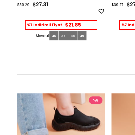
$27.31
$27
$39.29
$39.27
$21,85
%7 İndirimli Fiyat
%7 İndi
36
37
38
39
%8