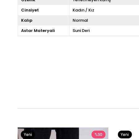
Cinsiyet
Kadın / Kız
Kalıp
Normal
Astar Materyali
Suni Deri
Yeni
%30
Yeni