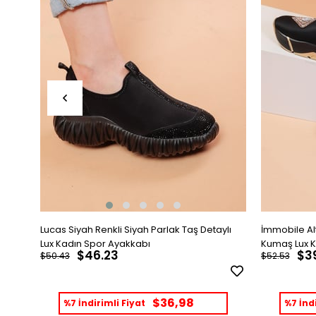
Lucas Siyah Renkli Siyah Parlak Taş Detaylı
İmmobile Alt
Lux Kadın Spor Ayakkabı
Kumaş Lux K
$46.23
$3
$50.43
$52.53
$36,98
%7 İndirimli Fiyat
%7 İndi