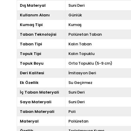
Dış Materyal
Suni Deri
Kullanım Alanı
Günlük
Kumaş Tipi
Kumaş
Taban Teknolojisi
Poliüretan Taban
Taban Tipi
Kalın Taban
Topuk Tipi
Kalın Topuklu
Topuk Boyu
Orta Topuklu (5-9 cm)
Deri Kalitesi
İmitasyon Deri
Ek Özellik
Su Geçirmez
İç Taban Materyali
Suni Deri
Saya Materyali
Suni Deri
Taban Materyali
Poli
Materyal
Poliüretan
Özellik
Terletmeyen Kumş