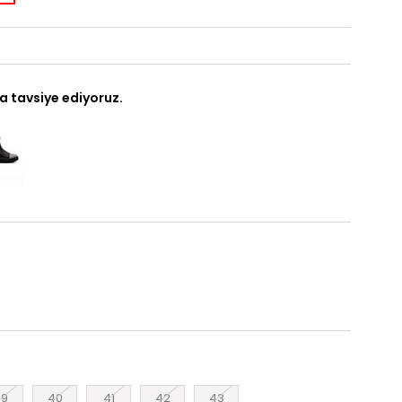
a tavsiye ediyoruz.
39
40
41
42
43