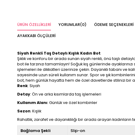
ÜRÜN ÖZELLIKLERI
YORUMLAR
(0)
ÖDEME SEÇENEKLERI
AYAKKABI ÖLÇÜLERI
Siyah Renkli Taş Detaylı Kışlık Kadın Bot
Şıklık ve konforu bir arada sunan siyah renkli, önü taşlı detayl
bot ile tarzınızı tamamlayın! Soğuk kış günlerinde ayaklarınızı s
işlemeleri ile dikkatleri üzerinize çekin. Dayanıklı tabanı ve ka
sayesinde uzun süreli kullanım sunar. Spor ve şık kombinler
bot, hem günlük hayatta hem de özel davetlerde stilinizi bir
Renk
: Siyah
Detay
: Ön ve arka kısımlarda taş işlemeleri
Kullanım Alanı
: Günlük ve özel kombinler
Sezon
: Kışlık
Rahatlık, zarafet ve dayanıklılığı bir arada arayan kadınların te
Bağlama Şekli
Slip-on