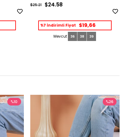
$24.58
$25.21
$35.7
$19,66
%7 İndirimli Fiyat
36
38
39
%10
%26