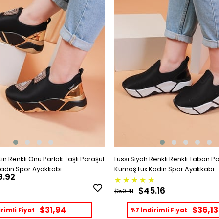
ın Renkli Önü Parlak Taşlı Paraşüt
Lussi Siyah Renkli Renkli Taban P
adın Spor Ayakkabı
Kumaş Lux Kadın Spor Ayakkabı
9.92
★
★
★
★
★
$45.16
$50.41
$31,94
$36,13
rimli Fiyat
%7 İndirimli Fiyat