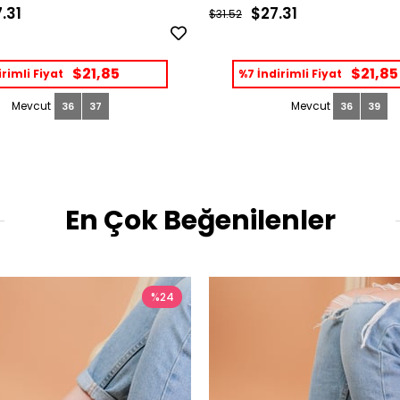
.31
$27.31
$31.52
$21,85
$21,85
rimli Fiyat
%7 İndirimli Fiyat
36
37
36
39
En Çok Beğenilenler
%24