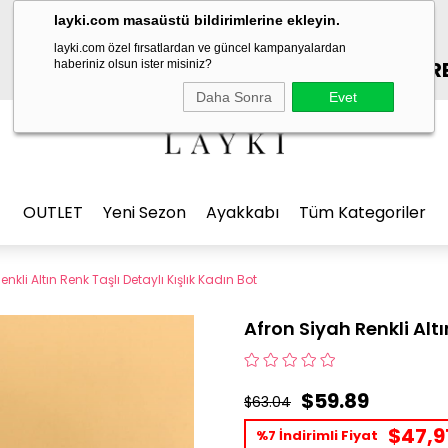
layki.com masaüstü bildirimlerine ekleyin.
layki.com özel fırsatlardan ve güncel kampanyalardan
ÜCRETSİZ KARGO - K
haberiniz olsun ister misiniz?
Daha Sonra
Evet
OUTLET
Yeni Sezon
Ayakkabı
Tüm Kategoriler
nkli Altın Renk Taşlı Detaylı Kışlık Kadın Bot
Afron Siyah Renkli Altı
$59.89
$63.04
$47,9
%7 İndirimli Fiyat