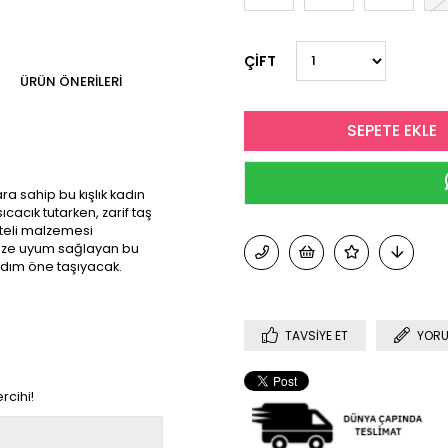
ÇİFT
ÜRÜN ÖNERILERI
ara sahip bu kışlık kadın
ıcacık tutarken, zarif taş
liteli malzemesi
inize uyum sağlayan bu
 adım öne taşıyacak.
TAVSIYE ET
YORU
rcihi!