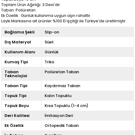
Toplam Ürün Ağırlığı: 3 Desi'dir.
Taban: Poliüretan
Ek Özellik : Günlük kullanıma uygun aşırı rahattır.
Layki Markasına ait ürünler %100 El işçiliği ile Türkiye’de üretilmiştir.
Bağlama Şekli
Slip-on
Dış Materyal
Süet
Kullanım Alanı
Günlük
Kumaş Tipi
Triko
Taban
Poliüretan Taban
Teknolojisi
Taban Tipi
Kaydırmaz Taban
Topuk Tipi
Kalın Topuklu
Topuk Boyu
Kısa Topuklu (1-4 cm)
Deri Kalitesi
İmitasyon Deri
Ek Özellik
Ortopedik Taban