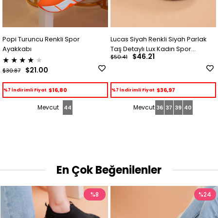
Lucas Siyah Renkli Siyah Parlak
Lussi Siyah Renkli Paraşüt K
Taş Detaylı Lux Kadın Spor
Kışlık İçi Tüylü Kadın Spor
$46.21
$50.41
Ayakkabı
Ayakkabı
★
★
★
★
★
$45.14
$50.39
$36,97
$36,11
%7 İndirimli Fiyat
%7 İndirimli Fiyat
36
37
39
40
36
37
38
39
40
41
42
En Çok Beğenilenler
%8
%24