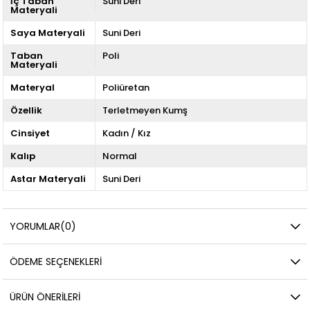
İç Taban
Suni Deri
Materyali
Saya Materyali
Suni Deri
Taban
Poli
Materyali
Materyal
Poliüretan
Özellik
Terletmeyen Kumş
Cinsiyet
Kadın / Kız
Kalıp
Normal
Astar Materyali
Suni Deri
YORUMLAR
(0)
ÖDEME SEÇENEKLERI
ÜRÜN ÖNERILERI