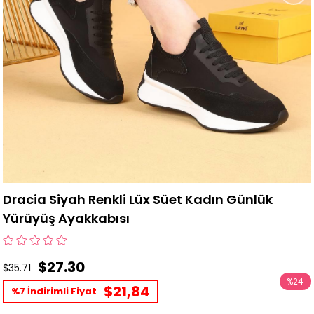
Dracia Siyah Renkli Lüx Süet Kadın Günlük
Yürüyüş Ayakkabısı
$27.30
$35.71
%
24
$21,84
%7 İndirimli Fiyat
İndirim