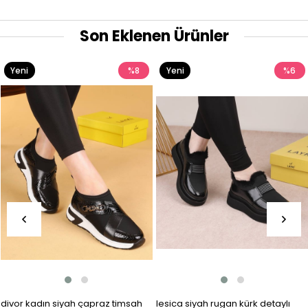
Son Eklenen Ürünler
Yeni
%8
Yeni
%6
Ürün
Ürün
divor kadın siyah çapraz timsah
lesica siyah rugan kürk detaylı