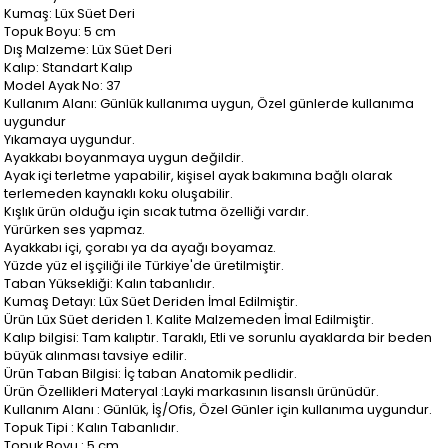
Kumaş: Lüx Süet Deri
Topuk Boyu: 5 cm
Dış Malzeme: Lüx Süet Deri
Kalıp: Standart Kalıp
Model Ayak No: 37
Kullanım Alanı: Günlük kullanıma uygun, Özel günlerde kullanıma
uygundur
Yıkamaya uygundur.
Ayakkabı boyanmaya uygun değildir.
Ayak içi terletme yapabilir, kişisel ayak bakımına bağlı olarak
terlemeden kaynaklı koku oluşabilir.
Kışlık ürün olduğu için sıcak tutma özelliği vardır.
Yürürken ses yapmaz.
Ayakkabı içi, çorabı ya da ayağı boyamaz.
Yüzde yüz el işçiliği ile Türkiye'de üretilmiştir.
Taban Yüksekliği: Kalın tabanlıdır.
Kumaş Detayı: Lüx Süet Deriden İmal Edilmiştir.
Ürün Lüx Süet deriden 1. Kalite Malzemeden İmal Edilmiştir.
Kalıp bilgisi: Tam kalıptır. Taraklı, Etli ve sorunlu ayaklarda bir beden
büyük alınması tavsiye edilir.
Ürün Taban Bilgisi: İç taban Anatomik pedlidir.
Ürün Özellikleri Materyal :Layki markasının lisanslı ürünüdür.
Kullanım Alanı : Günlük, İş/Ofis, Özel Günler için kullanıma uygundur.
Topuk Tipi : Kalın Tabanlıdır.
Topuk Boyu : 5 cm