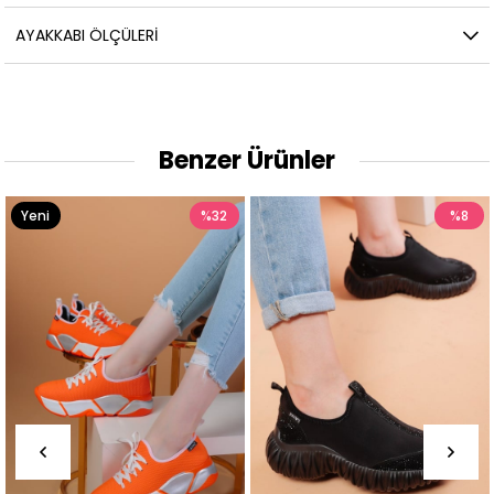
AYAKKABI ÖLÇÜLERI
Benzer Ürünler
%32
%8
Yeni
%
Ürün