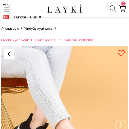
0
MENU
Türkçe - USD
Anasayfa
Yürüyüş Ayakkabısı
Dracia Siyah Renkli Lüx Süet Kadın Günlük Yürüyüş Ayakkabısı
›