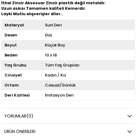
İthal Zincir Aksesuar Zincir plastik değil metaldir.
Uzun askısı Tamamen kaliteli Kemerdir.
Layki Mutlu alışverişler diler..
Materyal
Suni Deri
Desen
Düz
Boyut
Küçük Boy
Beden
10 x 18
Yaş Grubu
Tüm Yaş Grupları
Cinsiyet
Kadın / Kız
Ortam
Casual/Günlük
Deri Kalitesi
İmitasyon Deri
YORUMLAR
(0)
ÜRÜN ÖNERILERI