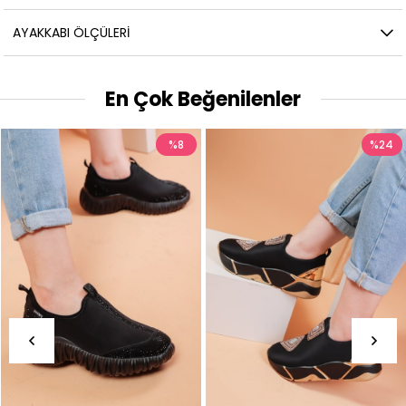
AYAKKABI ÖLÇÜLERI
En Çok Beğenilenler
%8
%24