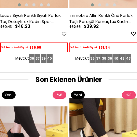
Lucas Siyah Renkli Siyah Parlak
İmmobile Altın Renkli Önü Parlak
Taş Detaylı Lux Kadın Spor
Taşlı Paraşüt Kumaş Lux Kadın
$46.23
$39.92
$50.43
$52.53
Ayakkabı
Spor Ayakkabı
$36,98
$31,94
%7 İndirimli Fiyat
%7 İndirimli Fiyat
36
37
39
40
36
37
38
39
40
42
43
Son Eklenen Ürünler
Yeni
%6
Yeni
%8
Ürün
Ürün