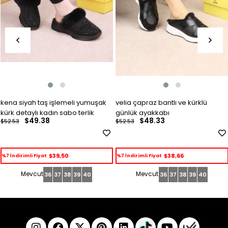
kena siyah taş işlemeli yumuşak
velia çapraz bantlı ve kürklü
kürk detaylı kadın sabo terlik
günlük ayakkabı
$49.38
$48.33
$52.53
$52.53
$39,50
$38,66
%7 İndirimli Fiyat
%7 İndirimli Fiyat
36
37
38
39
40
36
37
38
39
40