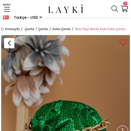
0
MENU
Türkçe - USD
Anasayfa
Çanta
Çanta
Askılı Çanta
Hera Yeşil Renkli Krok Askılı Çanta
›