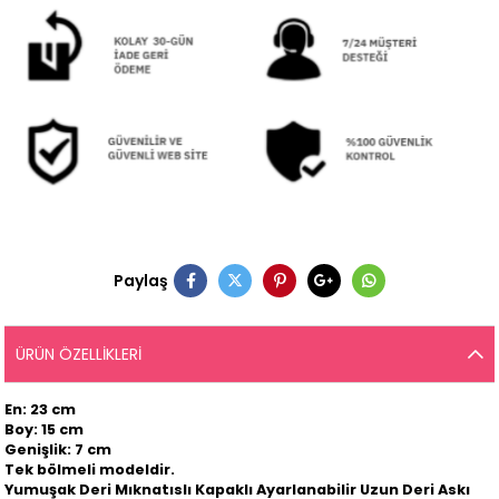
Paylaş
ÜRÜN ÖZELLIKLERI
En: 23 cm
Boy: 15 cm
Genişlik: 7 cm
Tek bölmeli modeldir.
Yumuşak Deri Mıknatıslı Kapaklı Ayarlanabilir Uzun Deri Askı