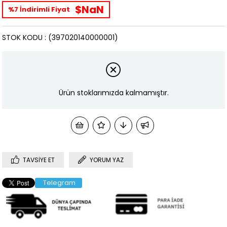
$NaN
%7 İndirimli Fiyat
STOK KODU
(397020140000001)
Ürün stoklarımızda kalmamıştır.
TAVSIYE ET
YORUM YAZ
Telegram