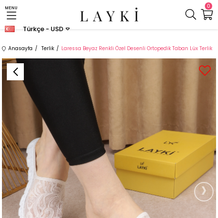
0
MENU
Türkçe - USD
Anasayfa
Terlik
Laressa Beyaz Renkli Özel Desenli Ortopedik Taban Lüx Terlik
›