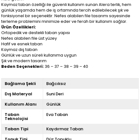
Kaymaz taban özelliği ile güvenli kullanım sunan Alera terlik, hem
günlük yaşamda hem de iş ortamında tercih edilebilecek şık ve
fonksiyonel bir seçenektir. Nefes alabilen file tasarımı sayesinde
terleme problemini minimize eder ve ferah bir kullanım sağlar.
Ürün Özellikleri:
Ortopedik ve destekli taban yapısı
Nefes alabilen file üst yüzey
Hafif ve esnek taban
Kaymaz dış taban
Günlük ve uzun süreli kullanıma uygun
Şık ve modern tasarım
Beden Seçenekleri:
36 – 37 – 38 – 39 – 40
Bağlama Şekli
Bağcıksız
Dış Materyal
Suni Deri
Kullanım Alanı
Günlük
Taban
Eva Taban
Teknolojisi
Taban Tipi
Kaydırmaz Taban
Topuk Tipi
Düz Topuklu