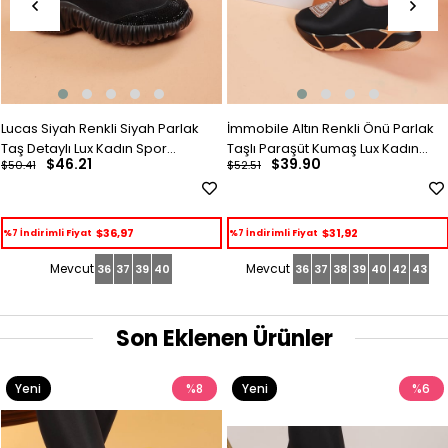
Lucas Siyah Renkli Siyah Parlak
İmmobile Altın Renkli Önü Parlak
Taş Detaylı Lux Kadın Spor
Taşlı Paraşüt Kumaş Lux Kadın
$46.21
$39.90
$50.41
$52.51
Ayakkabı
Spor Ayakkabı
$36,97
$31,92
%7 İndirimli Fiyat
%7 İndirimli Fiyat
36
37
39
40
36
37
38
39
40
42
43
Son Eklenen Ürünler
Yeni
%8
Yeni
%6
Ürün
Ürün