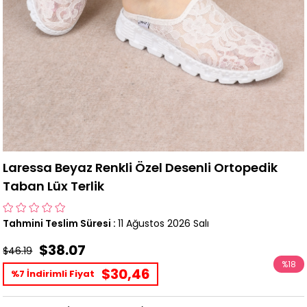
Laressa Beyaz Renkli Özel Desenli Ortopedik
Taban Lüx Terlik
Tahmini Teslim Süresi
:
11 Ağustos 2026 Salı
$38.07
$46.19
%
18
$30,46
%7 İndirimli Fiyat
İndirim