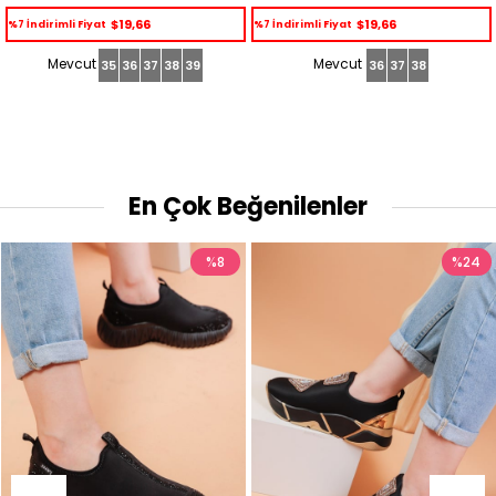
$19,66
$19,66
%7 İndirimli Fiyat
%7 İndirimli Fiyat
36
37
38
39
38
40
En Çok Beğenilenler
%8
%24