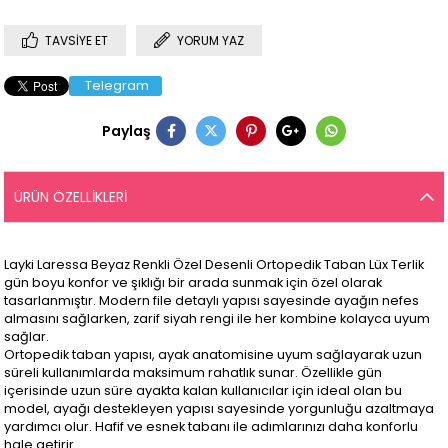
TAVSIYE ET
YORUM YAZ
Telegram
Paylaş
ÜRÜN ÖZELLIKLERI
Layki Laressa Beyaz Renkli Özel Desenli Ortopedik Taban Lüx Terlik
gün boyu konfor ve şıklığı bir arada sunmak için özel olarak
tasarlanmıştır. Modern file detaylı yapısı sayesinde ayağın nefes
almasını sağlarken, zarif siyah rengi ile her kombine kolayca uyum
sağlar.
Ortopedik taban yapısı, ayak anatomisine uyum sağlayarak uzun
süreli kullanımlarda maksimum rahatlık sunar. Özellikle gün
içerisinde uzun süre ayakta kalan kullanıcılar için ideal olan bu
model, ayağı destekleyen yapısı sayesinde yorgunluğu azaltmaya
yardımcı olur. Hafif ve esnek tabanı ile adımlarınızı daha konforlu
hale getirir.