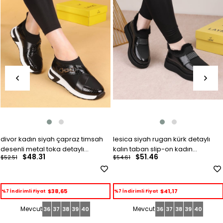
divor kadın siyah çapraz timsah
lesica siyah rugan kürk detaylı
desenli metal toka detaylı
kalın taban slip-on kadın
$48.31
$51.46
$52.51
$54.61
ayakkabı
ayakkabı
$38,65
$41,17
%7 İndirimli Fiyat
%7 İndirimli Fiyat
36
37
38
39
40
36
37
38
39
40