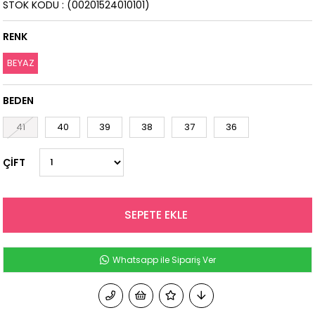
STOK KODU
(00201524010101)
RENK
BEYAZ
BEDEN
41
40
39
38
37
36
ÇİFT
Whatsapp ile Sipariş Ver