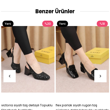
Benzer Ürünler
%20
Yeni
%18
Yeni
Ürün
Ürün
flex parlak siyah rugan taş
Nicola Kadın Taşlı Bantlı