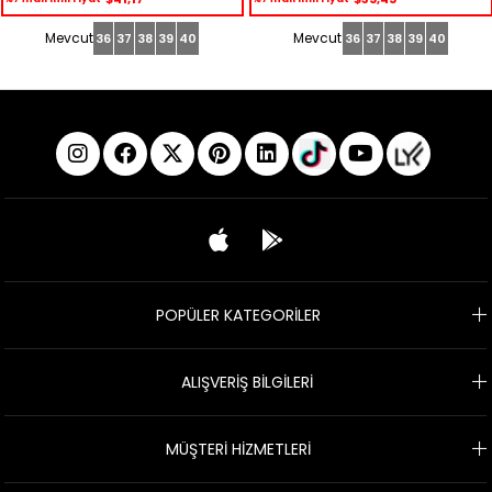
36
37
38
39
40
36
37
38
39
40
POPÜLER KATEGORİLER
ALIŞVERİŞ BİLGİLERİ
MÜŞTERİ HİZMETLERİ