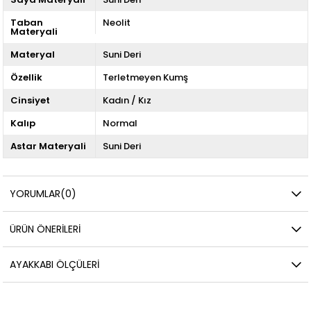
Taban
Neolit
Materyali
Materyal
Suni Deri
Özellik
Terletmeyen Kumş
Cinsiyet
Kadın / Kız
Kalıp
Normal
Astar Materyali
Suni Deri
YORUMLAR
(0)
ÜRÜN ÖNERILERI
AYAKKABI ÖLÇÜLERI