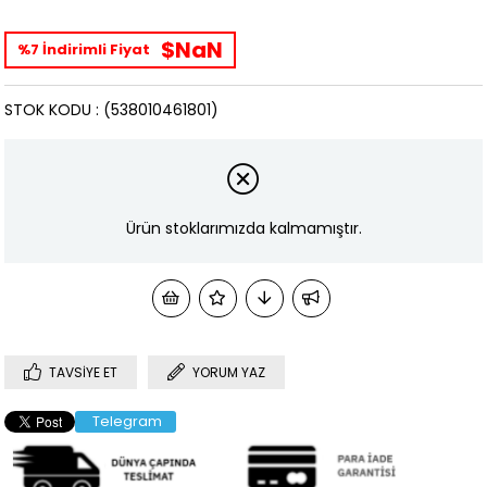
$NaN
%7 İndirimli Fiyat
STOK KODU
(538010461801)
Ürün stoklarımızda kalmamıştır.
TAVSIYE ET
YORUM YAZ
Telegram