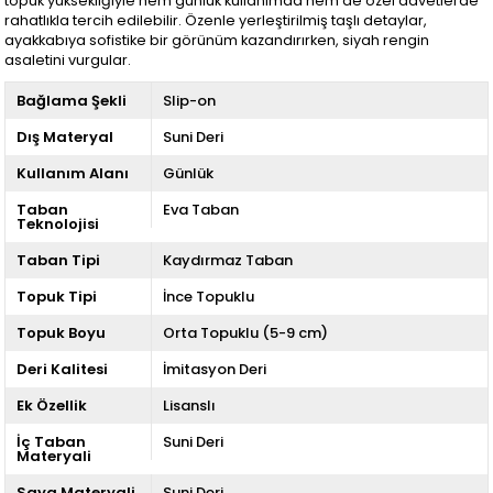
topuk yüksekliğiyle hem günlük kullanımda hem de özel davetlerde
rahatlıkla tercih edilebilir. Özenle yerleştirilmiş taşlı detaylar,
ayakkabıya sofistike bir görünüm kazandırırken, siyah rengin
asaletini vurgular.
Bağlama Şekli
Slip-on
Dış Materyal
Suni Deri
Kullanım Alanı
Günlük
Taban
Eva Taban
Teknolojisi
Taban Tipi
Kaydırmaz Taban
Topuk Tipi
İnce Topuklu
Topuk Boyu
Orta Topuklu (5-9 cm)
Deri Kalitesi
İmitasyon Deri
Ek Özellik
Lisanslı
İç Taban
Suni Deri
Materyali
Saya Materyali
Suni Deri