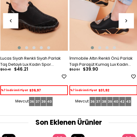
Lucas Siyah Renkli Siyah Parlak
İmmobile Altın Renkli Önü Parlak
Taş Detaylı Lux Kadın Spor
Taşlı Paraşüt Kumaş Lux Kadın
$46.21
$39.90
$50.41
$52.51
Ayakkabı
Spor Ayakkabı
$36,97
$31,92
%7 İndirimli Fiyat
%7 İndirimli Fiyat
36
37
39
40
36
37
38
39
40
42
43
Son Eklenen Ürünler